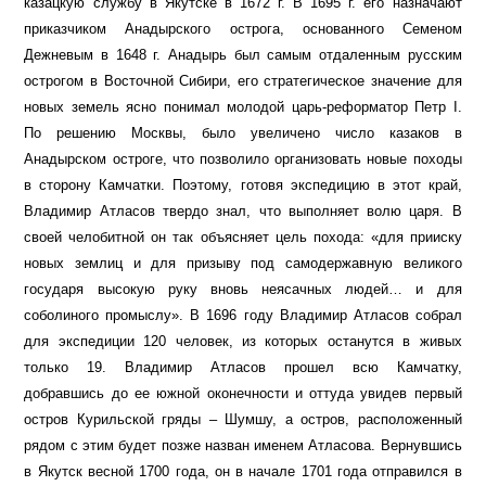
казацкую службу в Якутске в 1672 г. В 1695 г. его назначают
приказчиком Анадырского острога, основанного Семеном
Дежневым в 1648 г. Анадырь был самым отдаленным русским
острогом в Восточной Сибири, его стратегическое значение для
новых земель ясно понимал молодой царь-реформатор Петр I.
По решению Москвы, было увеличено число казаков в
Анадырском остроге, что позволило организовать новые походы
в сторону Камчатки. Поэтому, готовя экспедицию в этот край,
Владимир Атласов твердо знал, что выполняет волю царя. В
своей челобитной он так объясняет цель похода: «для прииску
новых землиц и для призыву под самодержавную великого
государя высокую руку вновь неясачных людей… и для
соболиного промыслу». В 1696 году Владимир Атласов собрал
для экспедиции 120 человек, из которых останутся в живых
только 19. Владимир Атласов прошел всю Камчатку,
добравшись до ее южной оконечности и оттуда увидев первый
остров Курильской гряды – Шумшу, а остров, расположенный
рядом с этим будет позже назван именем Атласова. Вернувшись
в Якутск весной 1700 года, он в начале 1701 года отправился в