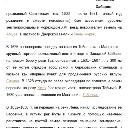
Хабаров,
прозванный Святитским, (ок. 1603 – после 1671, точный год
рождения и смерти неизвестны) был известным русским
землепроходцем и мореходом XVII века, покорителем земель на
Амуре
, в частности Даурской земли и
Маньчжурии
.
В 1625 он совершил поездку на коче из Тобольска в Мангазею –
крупный торгово-промысловый центр и порт в Западной Сибири,
на правом берегу реки Таз, основанный в 1601– 1607 г.г. в 300 км
от её устья отрядом тобольских и березовских стрельцов и
казаков как опорный пункт для продвижения русских вглубь
Сибири
. В 1628 оттуда во главе экспедиции по волокам и рекам
перешёл на реку
Хета
(восточная часть полуострова Таймыр). В
1630 участвовал в плавании из Мангазеи в
Тобольск
.
В 1632–1638 гг. он перешел на реку Лена, начал исследование ее
бассейна, в устьях рек Куты и Киренги с помощью наемных
работников на пустой земле основал пашенное земледелие,
устроил соляные варницы, мельницы, занимался торговлей и