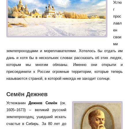
Устю
г
прос
лавл
ен
свои
ми
землепроходцами и мореплавателями. Хотелось бы отдать им
дань и хотя бы в нескольких словах рассказать об этих людях,
которым мы многим обязаны. Именно они открыли и
присоединили к России огромные территории, которые теперь
называются страной, в которой никогда не заходит солнце.
Семён Дежнев
Устюжанин
Дежнев Семён
(ок.
1605–1673) – великий русский
землепроходец, ушедший искать
счастье в Сибирь. За 80 лет до