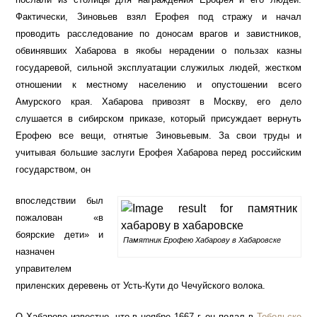
Фактически, Зиновьев взял Ерофея под стражу и начал
проводить расследование по доносам врагов и завистников,
обвинявших Хабарова в якобы нерадении о пользах казны
государевой, сильной эксплуатации служилых людей, жестком
отношении к местному населению и опустошении всего
Амурского края. Хабарова привозят в Москву, его дело
слушается в сибирском приказе, который присуждает вернуть
Ерофею все вещи, отнятые Зиновьевым. За свои труды и
учитывая большие заслуги Ерофея Хабарова перед российским
государством, он
впоследствии был
пожалован «в
боярские дети» и
Памятник Ерофею Хабарову в Хабаровске
назначен
управителем
приленских деревень от Усть-Кути до Чечуйского волока.
О Хабарове известно, что в ноябре 1667 г. он подал в
Тобольске