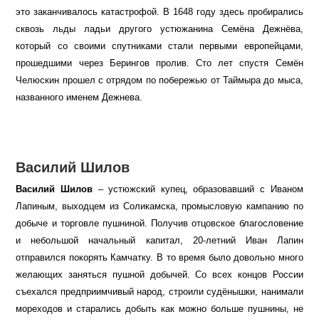
это заканчивалось катастрофой. В 1648 году здесь пробирались
сквозь льды ладьи другого устюжанина Семёна Дежнёва,
который со своими спутниками стали первыми европейцами,
прошедшими через Берингов пролив. Сто лет спустя Семён
Челюскин прошел с отрядом по побережью от Таймыра до мыса,
названного именем Дежнева.
Василий Шилов
Василий Шилов
– устюжский купец, образовавший с Иваном
Лапиным, выходцем из Соликамска, промысловую кампанию по
добыче и торговле пушниной. Получив отцовское благословение
и небольшой начальный капитал, 20-летний Иван Лапин
отправился покорять Камчатку. В то время было довольно много
желающих заняться пушной добычей. Со всех концов России
съехался предприимчивый народ, строили судёнышки, нанимали
мореходов и старались добыть как можно больше пушнины, не