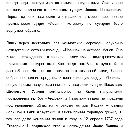
всегда ведя честную игру со своими конкурентами. Иван Лапин
составил компанию с тюменским купцом Иваном Протасовым.
Через год они построили и отправили в море свое первое
промысловое судно «Иоанн», которому не суждено было
вернуться обратно.
Лишь через несколько лет камчатские мореходы случайно
наткнутся на останки команды «Иоанна» на острове Умнак. Она
была неожиданно атакована алеутами, подстрекаемыми
лапинскими конкурентами. Все люди погибли, а судно было
разграблено. Но это не сломило его железной воли, Лапин,
собрав последние средства и взяв казенную ссуду, образовал
новую промысловую кампанию с устюжским купцом
Василием
Шиловым
. Усилия компаньонов не были напрасными,
построенный им бот «Андреян и Наталья» вышел за пределы
исследованных областей и открыл остров Кадьяк – самый
большой в цепи Алеутских, а также привёз хорошую добычу. С
тех пор дела компании пошли в гору, а 12 апреля 1767 года
Екатерина II подписала указ о награждении Ивана Лапина и