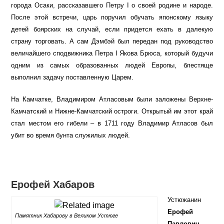
города Осаки, рассказавшего Петру I о своей родине и народе.
После этой встречи, царь поручил обучать японскому языку
детей боярских на случай, если придется ехать в далекую
страну торговать. А сам Дэмбэй был передан под руководство
величайшего сподвижника Петра I Якова Брюса, который будучи
одним из самых образованных людей Европы, блестяще
выполнил задачу поставленную Царем.
На Камчатке, Владимиром Атласовым были заложены Верхне-
Камчатский и Нижне-Камчатский остроги. Открытый им этот край
стал местом его гибели – в 1711 году Владимир Атласов был
убит во время бунта служилых людей.
Ерофей Хабаров
Устюжанин
Ерофей
Памятник Хабарову в Великом Устюге
Павлович