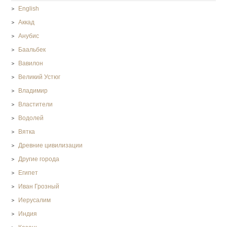
English
Аккад
Анубис
Баальбек
Вавилон
Великий Устюг
Владимир
Властители
Водолей
Вятка
Древние цивилизации
Другие города
Египет
Иван Грозный
Иерусалим
Индия