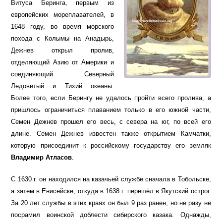
Витуса Беринга, первым из
европейских мореплавателей, в
1648 году, во время морского
похода с Колымы на Анадырь,
Дежнев открыл пролив,
отделяющий Азию от Америки и
соединяющий Северный
Ледовитый и Тихий океаны.
Более того, если Берингу не удалось пройти всего пролива, а
пришлось ограничиться плаванием только в его южной части,
Семен Дежнев прошел его весь, с севера на юг, по всей его
длине. Семен Дежнев известен также открытием Камчатки,
которую присоединит к российскому государству его земляк
Владимир Атласов
.
С 1630 г. он находился на казачьей службе сначала в Тобольске,
а затем в Енисейске, откуда в 1638 г. перешёл в Якутский острог.
За 20 лет службы в этих краях он был 9 раз ранен, но не разу не
посрамил воинской доблести сибирского казака. Однажды,