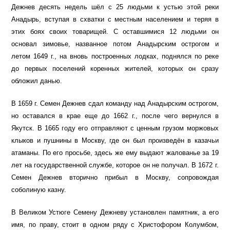
Дежнев десять недель шёл с 25 людьми к устью этой реки
Анадырь, вступая в схватки с местным населением и теряя в
этих боях своих товарищей. С оставшимися 12 людьми он
основал зимовье, названное потом Анадырским острогом и
летом 1649 г., на вновь построенных лодках, поднялся по реке
до первых поселений коренных жителей, которых он сразу
обложил данью.
В 1659 г. Семен Дежнев сдал команду над Анадырским острогом,
но оставался в крае еще до 1662 г., после чего вернулся в
Якутск. В 1665 году его отправляют с ценным грузом моржовых
клыков и пушнины в Москву, где он был произведён в казачьи
атаманы. По его просьбе, здесь же ему выдают жалованье за 19
лет на государственной службе, которое он не получал. В 1672 г.
Семен Дежнев вторично прибыл в Москву, сопровождая
соболиную казну.
В Великом Устюге Семену Дежневу установлен памятник, а его
имя, по праву, стоит в одном ряду с Христофором Колумбом,