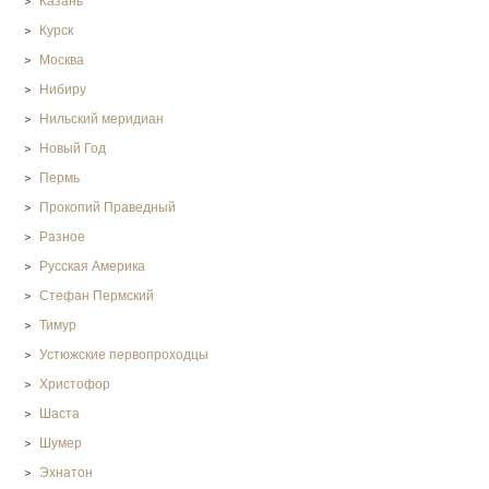
Казань
Курск
Москва
Нибиру
Нильский меридиан
Новый Год
Пермь
Прокопий Праведный
Разное
Русская Америка
Стефан Пермский
Тимур
Устюжские первопроходцы
Христофор
Шаста
Шумер
Эхнатон