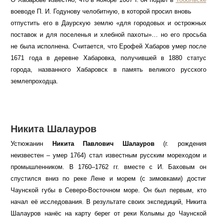
воеводе П. И. Годунову челобитную, в которой просил вновь
отпустить его в Даурскую землю «для городовых и острожных
поставок и для поселенья и хлебной пахоты»… но его просьба
не была исполнена. Считается, что Ерофей Хабаров умер после
1671 года в деревне Хабаровка, получившей в 1880 статус
города, названного Хабаровск в память великого русского
землепроходца.
Никита Шалауров
Устюжанин
Никита Павлович Шалауров
(г. рождения
неизвестен – умер 1764) стал известным русским мореходом и
промышленником. В 1760–1762 гг. вместе с И. Баховым он
спустился вниз по реке Лене и морем (с зимовками) достиг
Чаунской губы в Северо-Восточном море. Он был первым, кто
начал её исследования. В результате своих экспедиций, Никита
Шалауров нанёс на карту берег от реки Колымы до Чаунской