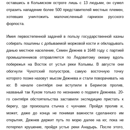
оставшись в Колымском остроге лишь с 13 людьми, он сумел
отразить нападение более 500 представителей местных племен,
хотевших уничтожить малочисленный гарнизон русского
форпоста.
Имея первостепенной задачей в пользу государственной казны
собирать пошлины с добываемой моржовой кости и обкладывать
данью местное население, Семен Дежнев в 1648 году с партией
промышленников отправляется по Ледовитому океану вдоль
побережья на Восток от устья реки Колымы. В августе они
обогнули Чукотский полуостров, самую восточную точку
которого позже назовут мысом Дежнева и стали поворачивать на
юг. В начале сентября они вступили в Берингов пролив,
названый так Куком только по незнанию о подвиге Дежнева. 20-
го сентября обстоятельства заставили экспедицию пристать к
берегу, где произошла стычка с чукчами. Пройдя пролив и,
может, даже до конца не понимая важности сделанного им
открытия, Дежнев держит путь по морю далее на юг, пока не
потерпел крушение, пройдя устье реки Анадырь. После этого,