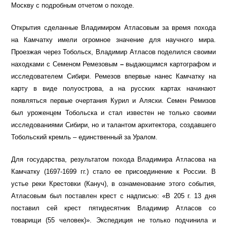
Москву с подробным отчетом о походе.
Открытия сделанные Владимиром Атласовым за время похода
на Камчатку имели огромное значение для научного мира.
Проезжая через Тобольск, Владимир Атласов поделился своими
находками с Семеном Ремезовым
–
выдающимся картографом и
исследователем Сибири. Ремезов впервые нанес Камчатку на
карту в виде полуострова, а на русских картах начинают
появляться первые очертания Курил и Аляски. Семен Ремизов
был уроженцем Тобольска и стал известен не только своими
исследованиями Сибири, но и талантом архитектора, создавшего
Тобольский кремль – единственный за Уралом.
Для государства, результатом похода Владимира Атласова на
Камчатку (1697-1699 гг.) стало ее присоединение к России. В
устье реки Крестовки (Кануч), в ознаменование этого события,
Атласовым был поставлен крест с надписью: «В 205 г. 13 дня
поставил сей крест пятидесятник Владимир Атласов со
товарищи (55 человек)». Экспедиция не только подчинила и