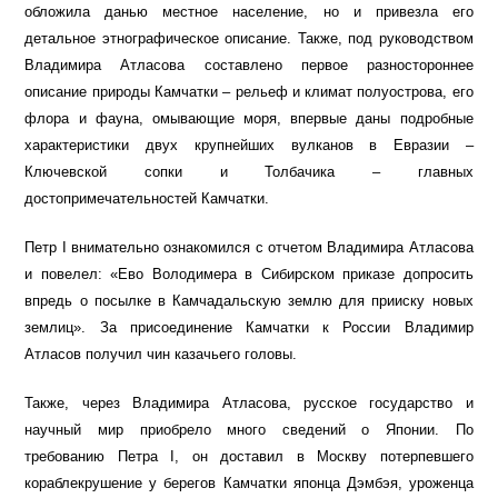
обложила данью местное население, но и привезла его
детальное этнографическое описание. Также, под руководством
Владимира Атласова составлено первое разностороннее
описание природы Камчатки – рельеф и климат полуострова, его
флора и фауна, омывающие моря, впервые даны подробные
характеристики двух крупнейших вулканов в Евразии –
Ключевской сопки и Толбачика – главных
достопримечательностей Камчатки.
Петр I внимательно ознакомился с отчетом Владимира Атласова
и повелел: «Ево Володимера в Сибирском приказе допросить
впредь о посылке в Камчадальскую землю для прииску новых
землиц». За присоединение Камчатки к России Владимир
Атласов получил чин казачьего головы.
Также, через Владимира Атласова, русское государство и
научный мир приобрело много сведений о Японии. По
требованию Петра I, он доставил в Москву потерпевшего
кораблекрушение у берегов Камчатки японца Дэмбэя, уроженца