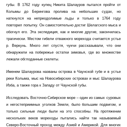
губы. В 1762 году купец Никита Шалауров пытался пройти от
Колымы до Берингова пролива на небольших судах, но
наткнулся на непреодолимые льды и только в 1764 году
повторил попытку. Он самостоятельно достиг Шелагского мыса и
обогнул его. Эта экспедиция, как и многие другие, закончилась
трагически. Местом гибели отважного морехода считается устье
р. Веркунь. Много лет спустя, чукчи рассказывали, что они
обнаружили на побережье остатки зимовья, где во множестве
лежали обглоданные скелеты.
Именем Шалаурова названы острова в Чаунской губе и в устье
реки Колыма, мыс на Новосибирских островах и мыс Шалаурова
Изба, а также гора к Западу от Чаунской губы.
Исследовать Восточно-Сибирское море – один из самых суровых
и негостеприимных уголков Земли, было большим подвигом, и
только сильные люди были на это способны. На протяжении
нескольких веков мореходы пытались найти так называемый
Северо-Восточный проход между Азией и Америкой. Для многих