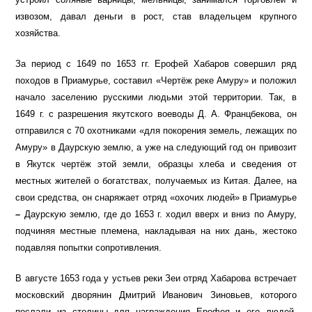
извозом, давал деньги в рост, став владельцем крупного
хозяйства.
За период с 1649 по 1653 гг. Ерофей Хабаров совершил ряд
походов в Приамурье, составил «Чертёж реке Амуру» и положил
начало заселению русскими людьми этой территории. Так, в
1649 г. с разрешения якутского воеводы Д. А. Францбекова, он
отправился с 70 охотниками «для покорения земель, лежащих по
Амуру» в Даурскую землю, а уже на следующий год он привозит
в Якутск чертёж этой земли, образцы хлеба и сведения от
местных жителей о богатствах, получаемых из Китая. Далее, на
свои средства, он снаряжает отряд «охочих людей» в Приамурье
–
Даурскую землю, где до 1653 г. ходил вверх и вниз по Амуру,
подчиняя местные племена, накладывая на них дань, жестоко
подавляя попытки сопротивления.
В августе 1653 года у устьев реки Зеи отряд Хабарова встречает
московский дворянин Дмитрий Иванович Зиновьев, которого
послали из столицы для награждения Ерофея и его людей.