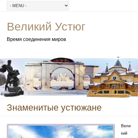
Великий Устюг
Время соединения миров
Знаменитые устюжане
Вели
кий