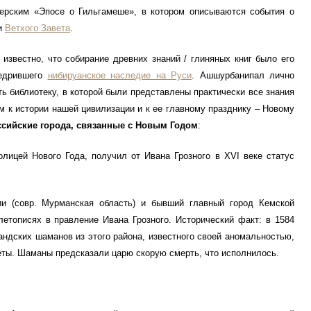
ерским «Эпосе о Гильгамеше», в котором описываются события о
ли
Ветхого Завета
.
тно, что собирание древних знаний / глиняных книг было его
недрившего
нибируанское наследие на Руси
. Ашшурбанипал лично
ь библиотеку, в которой были представлены практически все знания
м к истории нашей цивилизации и к ее главному празднику – Новому
ссийские города, связанные с Новым Годом
:
лицей Нового Года, получил от Ивана Грозного в XVI веке статус
и (совр. Мурманская область) и бывший главный город Кемской
летописях в правление Ивана Грозного. Исторический факт: в 1584
андских шаманов из этого района, известного своей аномальностью,
еты. Шаманы предсказали царю скорую смерть, что исполнилось.