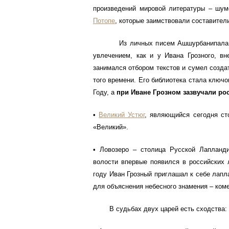
произведений мировой литературы – шум
Потопе
, которые заимствовали составите
Из личных писем Ашшурбанипала извес
увлечением, как и у Ивана Грозного, в
занимался отбором текстов и сумел создат
того времени. Его библиотека стала ключо
Году, а
при Иване Грозном зазвучали ро
•
Великий Устюг
, являющийся сегодня сто
«Великий».
• Ловозеро – столица Русской Лапланди
волости впервые появился в российских 
году Иван Грозный приглашал к себе лапл
для объяснения небесного знамения – ком
В судьбах двух царей есть сходства: