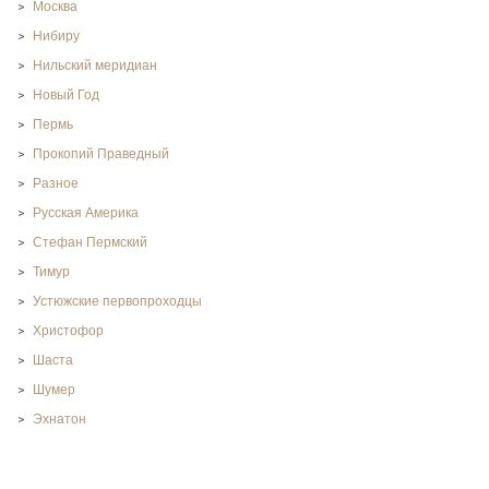
Москва
Нибиру
Нильский меридиан
Новый Год
Пермь
Прокопий Праведный
Разное
Русская Америка
Стефан Пермский
Тимур
Устюжские первопроходцы
Христофор
Шаста
Шумер
Эхнатон