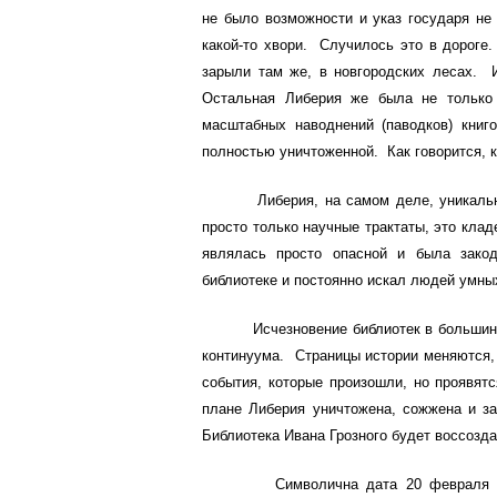
не было возможности и указ государя не
какой-то хвори. Случилось это в дороге.
зарыли там же, в новгородских лесах. 
Остальная Либерия же была не только
масштабных наводнений (паводков) книг
полностью уничтоженной. Как говорится, 
Либерия, на самом деле, уникальная б
просто только научные трактаты, это клад
являлась просто опасной и была зако
библиотеке и постоянно искал людей умны
Исчезновение библиотек в большинстве
континуума. Страницы истории меняются,
события, которые произошли, но проявят
плане Либерия уничтожена, сожжена и з
Библиотека Ивана Грозного будет воссозда
Символична дата 20 февраля в выш