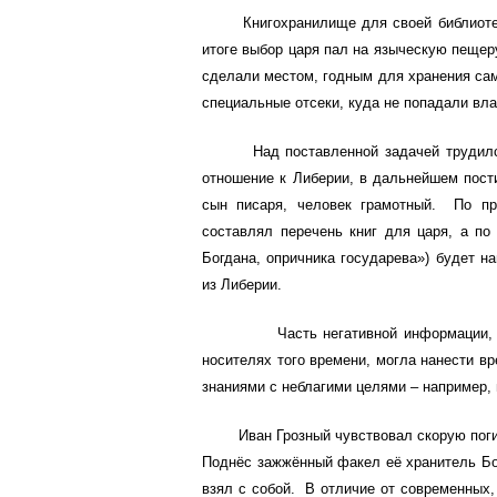
Книгохранилище для своей библиотеки 
итоге выбор царя пал на языческую пещер
сделали местом, годным для хранения са
специальные отсеки, куда не попадали вла
Над поставленной задачей трудился не
отношение к Либерии, в дальнейшем пос
сын писаря, человек грамотный. По пр
составлял перечень книг для царя, а по
Богдана, опричника государева») будет н
из Либерии.
Часть негативной информации, заши
носителях того времени, могла нанести в
знаниями с неблагими целями – например,
Иван Грозный чувствовал скорую погибе
Поднёс зажжённый факел её хранитель Бо
взял с собой. В отличие от современных