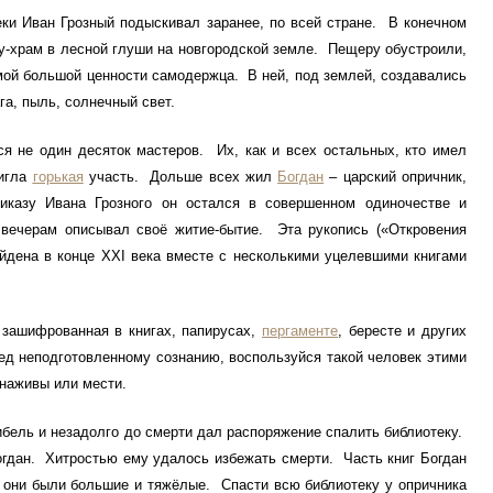
Иван Грозный подыскивал заранее, по всей стране. В конечном
у-храм в лесной глуши на новгородской земле. Пещеру обустроили,
мой большой ценности самодержца. В ней, под землей, создавались
га, пыль, солнечный свет.
 один десяток мастеров. Их, как и всех остальных, кто имел
тигла
горькая
участь. Дольше всех жил
Богдан
– царский опричник,
иказу Ивана Грозного он остался в совершенном одиночестве и
 вечерам описывал своё житие-бытие. Эта рукопись («Откровения
айдена в конце XXI века вместе с несколькими уцелевшими книгами
фрованная в книгах, папирусах,
пергаменте
, бересте и других
ред неподготовленному сознанию, воспользуйся такой человек этими
 наживы или мести.
ль и незадолго до смерти дал распоряжение спалить библиотеку.
гдан. Хитростью ему удалось избежать смерти. Часть книг Богдан
, они были большие и тяжёлые. Спасти всю библиотеку у опричника