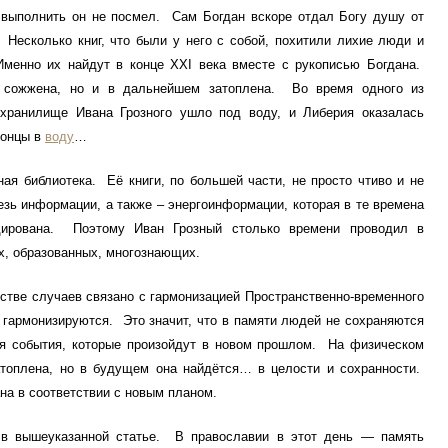
 выполнить он не посмел. Сам Богдан вскоре отдал Богу душу от
 Несколько книг, что были у него с собой, похитили лихие люди и
Именно их найдут в конце XXI века вместе с рукописью Богдана.
 сожжена, но и в дальнейшем затоплена. Во время одного из
охранилище Ивана Грозного ушло под воду, и Либерия оказалась
концы в
воду
…
иблиотека. Её книги, по большей части, не просто чтиво и не
езь информации, а также – энергоинформации, которая в те времена
дирована. Поэтому Иван Грозный столько времени проводил в
х, образованных, многознающих.
 случаев связано с гармонизацией Пространственно-временного
 гармонизируются. Это значит, что в памяти людей не сохраняются
ся события, которые произойдут в новом прошлом. На физическом
атоплена, но в будущем она найдётся… в целости и сохранности.
на в соответствии с новым планом.
еуказанной статье. В православии в этот день — память