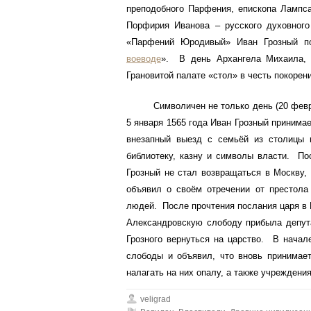
преподобного Парфения, епископа Лампса
Порфирия Иванова – русского духовного
«Парфений Юродивый» Иван Грозный по
воеводе
». В день Архангела Михаила, А
Грановитой палате «стол» в честь покорен
Символичен не только день (20 февраля
5 января 1565 года Иван Грозный приним
внезапный выезд с семьёй из столицы 
библиотеку, казну и символы власти. П
Грозный не стал возвращаться в Москву,
объявил о своём отречении от престола 
людей. После прочтения послания царя в 
Александровскую слободу прибыла депута
Грозного вернуться на царство. В начал
слободы и объявил, что вновь принимает
налагать на них опалу, а также учреждени
veligrad