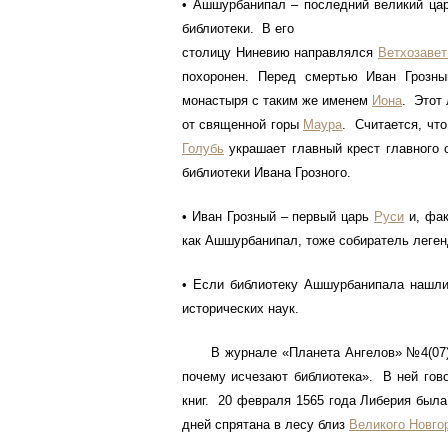
• Ашшурбанипал – последний великий цар
библиотеки. В его
столицу Ниневию направлялся
Ветхозаве
похоронен. Перед смертью Иван Грозны
монастыря с таким же именем
Иона
. Этот
от священной горы
Маура
. Считается, что
Голубь
украшает главный крест главного
библиотеки Ивана Грозного.
• Иван Грозный – первый царь
Руси
и, фак
как Ашшурбанипал, тоже собиратель леген
• Если библиотеку Ашшурбанипала нашли,
исторических наук.
В журнале «Планета Ангелов» №4(07) 20
почему исчезают библиотека». В ней гово
книг. 20 февраля 1565 года Либерия был
дней спрятана в лесу близ
Великого Новго