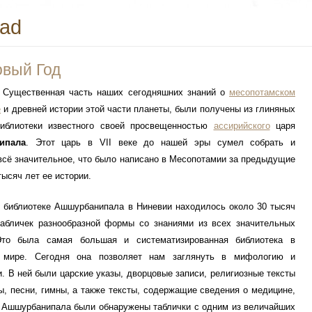
rad
овый Год
енная часть наших сегодняшних знаний о
месопотамском
е
и древней истории этой части планеты, были получены из глиняных
библиотеки известного своей просвещенностью
ассирийского
царя
ипала
. Этот царь в VII веке до нашей эры сумел собрать и
всё значительное, что было написано в Месопотамии за предыдущие
тысяч лет ее истории.
теке Ашшурбанипала в Ниневии находилось около 30 тысяч
табличек разнообразной формы со знаниями из всех значительных
Это была самая большая и систематизированная библиотека в
 мире. Сегодня она позволяет нам заглянуть в мифологию и
 В ней были царские указы, дворцовые записи, религиозные тексты
ы, песни, гимны, а также тексты, содержащие сведения о медицине,
ке Ашшурбанипала были обнаружены таблички с одним из величайших