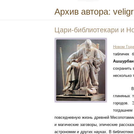
Архив автора:
velig
Цари-библиотекари и Н
Существ
Новом Год
табличек 
Ашшурбан
сохранить 
несколько 
В библио
глиняных 
городов. 
тогдашнем
повседневную жизнь древней Месопотамии.
и магические заговоры, эпические рассказ
астрономии и других науках. В библиоте