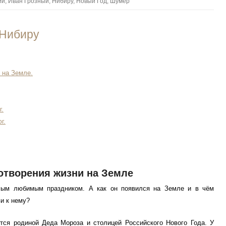
ии
,
Иван Грозный
,
Нибиру
,
Новый Год
,
Шумер
 Нибиру
 на Земле.
г.
г.
сотворения жизни на Земле
мым любимым праздником. А как он появился на Земле и в чём
и к нему?
тся родиной Деда Мороза и столицей Российского Нового Года. У