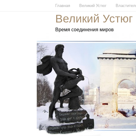
Главная
Великий Устюг
Властител
Великий Устюг
Время соединения миров