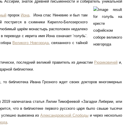
ь Ассирии, знаток древней письменности и собиратель уникальной
тный
пророк
Иона
. Иона спас Ниневию и был там
й постригся в схимники Кирилло-Белозерского
 любимый царём монастырь расположен недалеко
 в переводе с иврита имя Иона означает ‘голубь’.
 собора
Великого Новгорода
, связанного с тайной
тически, последний великий правитель из династии
Рюриковичей
и,
дарной библиотеки.
 то библиотека Ивана Грозного ждет своих докторов многомерных
19 напечатана статья Лилии Тимофеевой «Загадки Либерии, или
рится, что в библиотеке первого русского царя было свыше тысячи
а успешно вывезена из
Александровской Слободы
и через несколько
рода
.