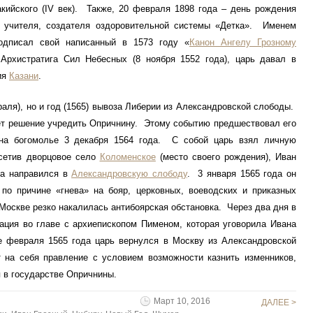
кийского (IV век). Также, 20 февраля 1898 года – день рождения
 учителя, создателя оздоровительной системы «Детка». Именем
дписал свой написанный в 1573 году «
Канон Ангелу Грозному
рхистратига Сил Небесных (8 ноября 1552 года), царь давал в
ия
Казани
.
), но и год (1565) вывоза Либерии из Александровской слободы.
ает решение учредить Опричнину. Этому событию предшествовал его
на богомолье 3 декабря 1564 года. С собой царь взял личную
осетив дворцовое село
Коломенское
(место своего рождения), Иван
 а направился в
Александровскую слободу
. 3 января 1565 года он
по причине «гнева» на бояр, церковных, воеводских и приказных
Москве резко накалилась антибоярская обстановка. Через два дня в
ция во главе с архиепископом Пименом, которая уговорила Ивана
е февраля 1565 года царь вернулся в Москву из Александровской
 на себя правление с условием возможности казнить изменников,
я в государстве Опричнины.
Март 10, 2016
ДАЛЕЕ >