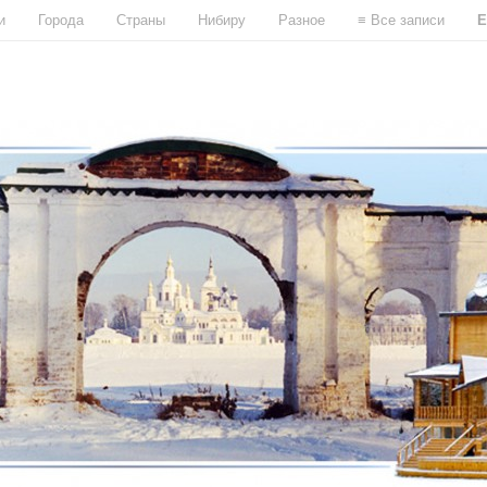
и
Города
Страны
Нибиру
Разное
≡ Все записи
E