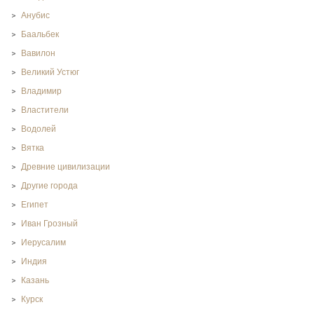
Анубис
Баальбек
Вавилон
Великий Устюг
Владимир
Властители
Водолей
Вятка
Древние цивилизации
Другие города
Египет
Иван Грозный
Иерусалим
Индия
Казань
Курск